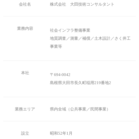
会社名
株式会社 大田技術コンサルタント
業務内容
社会インフラ整備事業
地質調査／測量／補償／土木設計／さく井工
事業等
本社
〒694-0042
島根県大田市長久町稲用219番地2
業務エリア
県内全域（公共事業／民間事業）
設立
昭和52年1月