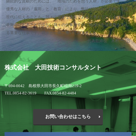
継続的な貢献のためには、「地域のためを想う人材」が必要です。
優秀な人材の「雇用」と「教育」により、弊社で培われた技術力を次
世代に伝えることも、我々の重要な使命であると考えております。
表舞台に出ることの少ない我々の仕事ですが、地域の生活基盤を支え
る重要な仕事です。我々と一緒に働いてみませんか。
一治
代表取締役 木村
株式会社 大田技術コンサルタント
〒694-0042 島根県大田市長久町稲用219-2
TEL.0854-82-3619 FAX.0854-82-4484
お問い合わせはこちら