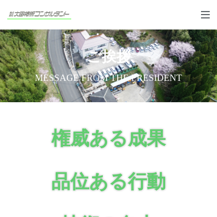
ご挨拶
MESSAGE FROM THE PRESIDENT
権威ある成果
品位ある行動